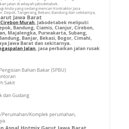
an jalan di wilayah Jabodetabek.
agi Anda yang sedang mencari Kontraktor Jasa
or, Depok, Tangerang, Bekasi, Bandung dan sekitarnya,
Garut Jawa Barat
i Cirebon Murah
, Jabodetabek meliputi:
Depok, Bandung,
Ciamis, Cianjur, Cirebon,
an, Majalengka, Purwakarta, Subang,
andung, Banjar, Bekasi, Bogor, Cimahi,
ya Jawa Barat dan sekitarnya.
ngaspalan
Jalan
, jasa perbaikan jalan rusak
Pengisian Bahan Bakar (SPBU)
antoran
h Sakit
ik dan Gudang
an/Perumahan/Komplek perumahan,
ya.
an Aspal Hotmix Garut Jawa Barat