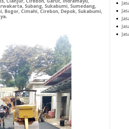
s, Cianjur, Cirebon, Garut, Indramayu,
Jas
urwakarta, Subang, Sukabumi, Sumedang,
Jas
i, Bogor, Cimahi, Cirebon, Depok, Sukabumi,
ya.
Jas
Jas
Jas