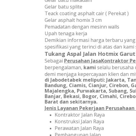
Gelar batu makadam
Gelar batu splite
Teack coating asphalt cair ( Perekat )
Gelar asphalt homix 3 cm
Pemadatan dengan mesinn walls
Upah tenaga kerja
Demikian informasi harga terbaru yang
spesifikasi yang terinci di atas dan ka
Tukang Aspal Jalan Hotmix Garut
Sebagai
Perusahan JasaKontraktor P
berpengalaman,
kami
selalu berusaha
demi menjaga kepercayaan klien dan mit
di Jabodetabek meliputi: Jakarta, Ta
Bandung,
Ciamis, Cianjur, Cirebon, 
Majalengka, Purwakarta, Subang, S
Banjar, Bekasi, Bogor, Cimahi, Cire
Barat dan sekitarnya.
Jenis Layanan Pekerjaan Perusahaan 
Kontraktor Jalan Raya
Konstruksi Jalan Raya
Perawatan Jalan Raya
Pembangunan Jalan