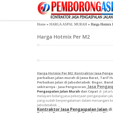
Home
»
HARGA ASPAL MURAH
»
Harga Hotmix 
Harga Hotmix Per M2
Harga Hotmix Per M2, Kontraktor Jasa Penga
perbaikan jalan murah di Jawa Barat, Tarif 
Perbaikan Jalan
di Jabodetabek: Bogor, Band
Jasa Pengas
sekitarnya -
Jasa Pe
ngecoran
,
Pengaspalan Jalan
Murah
dan Cepat
di Jakar
melayani bidang jasa pekerjaan pengaspalan ja
yang sudah berpengalaman dalam menangani berb
Jabodetabek.
Kontraktor Jasa Pengaspalan Jalan
di