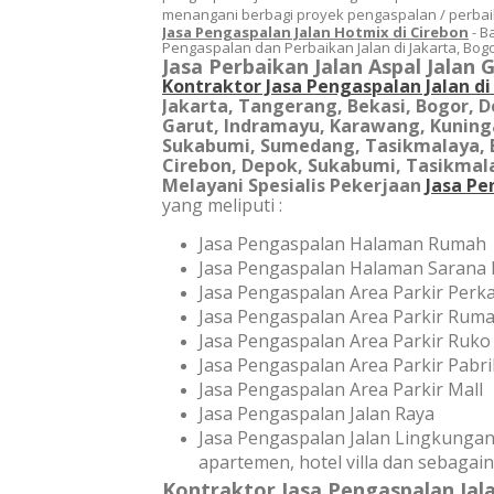
menangani berbagi proyek pengaspalan / perbaik
Jasa Pengaspalan Jalan Hotmix di Cirebon
- B
Pengaspalan dan Perbaikan Jalan di Jakarta, Bog
Jasa Perbaikan Jalan Aspal Jalan 
Kontraktor Jasa Pengaspalan Jalan d
Jakarta, Tangerang, Bekasi, Bogor, 
Garut, Indramayu, Karawang, Kuning
Sukabumi, Sumedang, Tasikmalaya, B
Cirebon, Depok, Sukabumi, Tasikmala
Melayani Spesialis Pekerjaan
Jasa Pe
yang meliputi :
Jasa Pengaspalan Halaman Rumah
Jasa Pengaspalan Halaman Sarana 
Jasa Pengaspalan Area Parkir Perk
Jasa Pengaspalan Area Parkir Ruma
Jasa Pengaspalan Area Parkir Ruko
Jasa Pengaspalan Area Parkir Pabr
Jasa Pengaspalan Area Parkir Mall
Jasa Pengaspalan Jalan Raya
Jasa Pengaspalan Jalan Lingkung
apartemen, hotel villa dan sebagain
Kontraktor Jasa Pengaspalan Jal