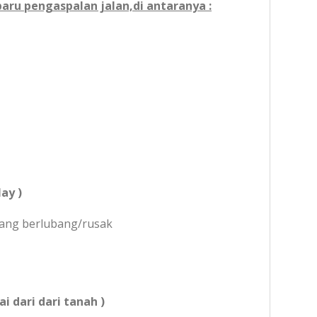
aru pengaspalan jalan,di antaranya :
ay )
 yang berlubang/rusak
i dari dari tanah )