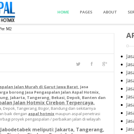
HOME
PAGES
ABOUT
SE
Per M2
About Us
A
Our Services
Price
Jas
Jas
Contact Us
Jas
Jas
spalan Jalan Murah di Garut Jawa Barat
, Jasa
Jas
Harga borong
Jasa Pengaspalan Jalan Aspal Hotmix,
Jas
ung, Jakarta, Tangerang, Bekasi, Depok, Banten dan
palan Jalan Hotmix Cirebon Terpercaya,
Jas
ta, Depok, Tangerang, Bogor, Bandung dan sekitarnya
Jas
lan baik dengan
aspal hotmix
maupun aspal penetrasi
agi proyek pengaspalan / perbaikan jalan di wilayah
Jas
Jas
 Jabodetabek meliputi: Jakarta, Tangerang,