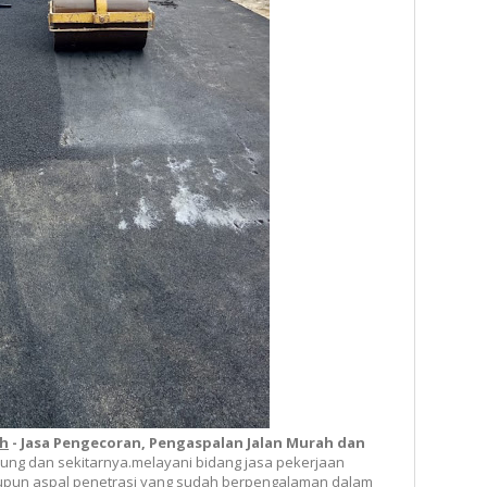
ah
-
Jasa Pe
ngecoran
,
Pengaspalan Jalan
Murah dan
dung dan sekitarnya.
melayani bidang jasa pekerjaan
aupun aspal penetrasi yang sudah berpengalaman dalam